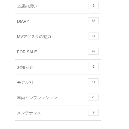
当店の想い
3
DIARY
68
MVアグスタの魅力
14
FOR SALE
97
お知らせ
1
モデル別
41
車両インプレッション
25
メンテナンス
9