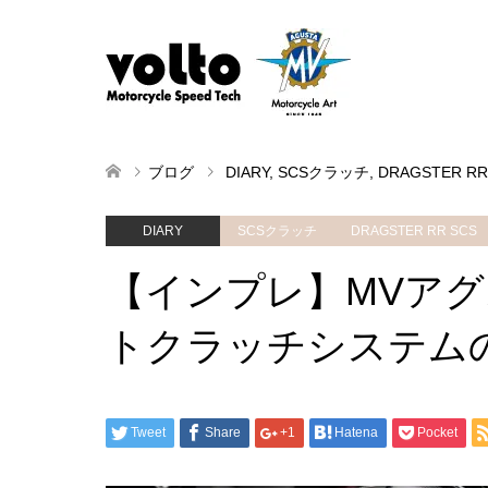
ブログ
DIARY
,
SCSクラッチ
,
DRAGSTER RR
DIARY
SCSクラッチ
DRAGSTER RR SCS
【インプレ】MVア
トクラッチシステムの魅
Tweet
Share
+1
Hatena
Pocket