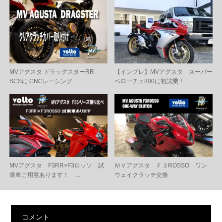
MVアグスタ ドラッグスターRR
【インプレ】MVアグスタ スーパー
SCSに CNCレーシング…
ベローチェ800に初試乗！…
MVアグスタ F3RR×F3ロッソ 試
ＭＶアグスタ Ｆ３ROSSO ワン
乗車ご用意あります！ …
ウェイクラッチ交換
コメント