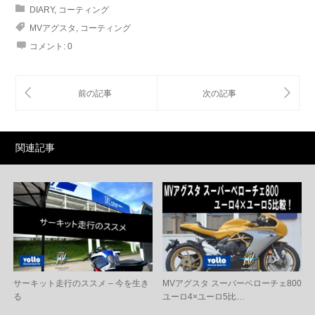
DIARY
,
コーティング
MVアグスタ
,
コーティング
コメント:
0
関連記事
サーキット走行のススメ – 今を生き
MVアグスタ スーパーベローチェ800
る
ユーロ4×ユーロ5比…