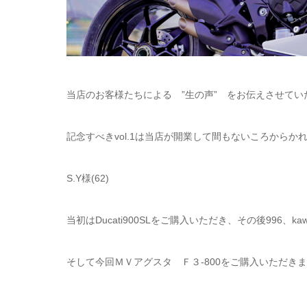
当店のお客様たちによる ”生の声” をお伝えさせて
記念すべきvol.1は当店が開業して間もないころからか
S.Y様(62)
当初はDucati900SLをご購入いただき、その後996、kawas
そして今回ＭＶアグスタ Ｆ３-800をご購入いただき