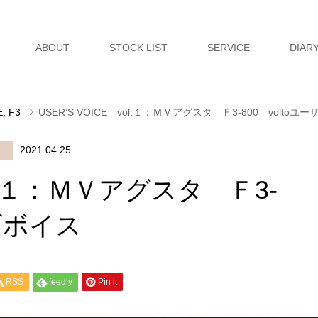
ABOUT
STOCK LIST
SERVICE
DIAR
E
,
F3
USER’S VOICE vol.１：ＭＶアグスタ Ｆ3-800 volto
2021.04.25
vol.１：ＭＶアグスタ Ｆ3-
ーズボイス
RSS
feedly
Pin it