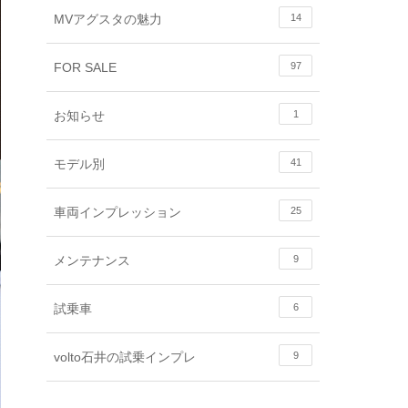
MVアグスタの魅力
14
FOR SALE
97
お知らせ
1
モデル別
41
車両インプレッション
25
メンテナンス
9
試乗車
6
volto石井の試乗インプレ
9