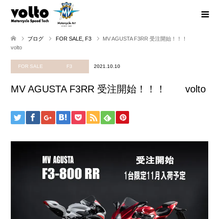
ブログ
FOR SALE
,
F3
MV AGUSTA F3RR 受注開始！！！
volto
FOR SALE
F3
2021.10.10
MV AGUSTA F3RR 受注開始！！！ volto