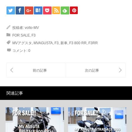
投稿者:
volto-MV
FOR SALE
,
F3
MVアグスタ
,
MVAGUSTA
,
F3
,
新車
,
F3 800 RR
,
F3RR
コメント:
0
関連記事