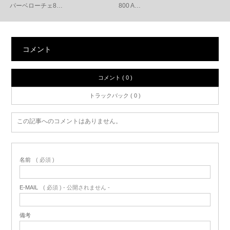
パーベローチェ8…
800 A…
コメント
コメント ( 0 )
トラックバック ( 0 )
この記事へのコメントはありません。
名前
( 必須 )
E-MAIL
( 必須 ) - 公開されません -
備考