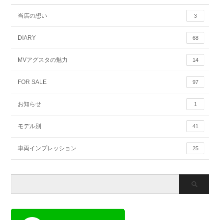
当店の想い
3
DIARY
68
MVアグスタの魅力
14
FOR SALE
97
お知らせ
1
モデル別
41
車両インプレッション
25