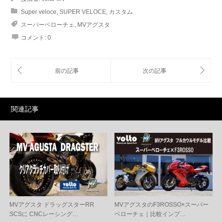
Super veloce
,
SUPER VELOCE
,
カスタム
スーパーベローチェ
,
MVアグスタ
コメント:
0
関連記事
MVアグスタ ドラッグスターRR
MVアグスタのF3ROSSO×スーパー
SCSに CNCレーシング…
ベローチェ｜比較インプ…