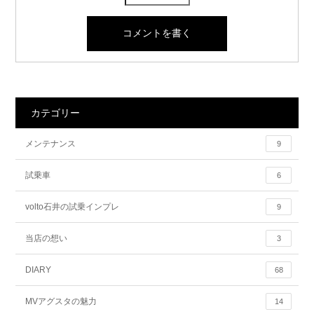
カテゴリー
メンテナンス
9
試乗車
6
volto石井の試乗インプレ
9
当店の想い
3
DIARY
68
MVアグスタの魅力
14