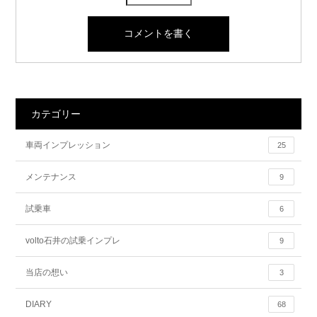
カテゴリー
車両インプレッション
25
メンテナンス
9
試乗車
6
volto石井の試乗インプレ
9
当店の想い
3
DIARY
68