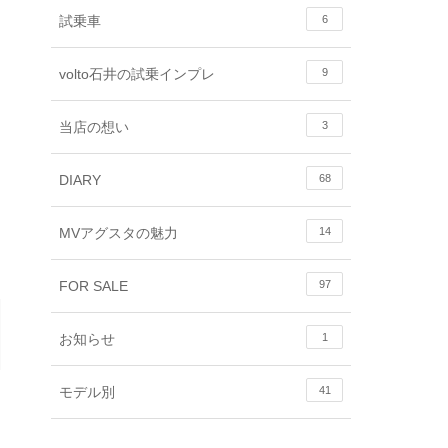
試乗車
6
volto石井の試乗インプレ
9
当店の想い
3
DIARY
68
MVアグスタの魅力
14
FOR SALE
97
お知らせ
1
モデル別
41