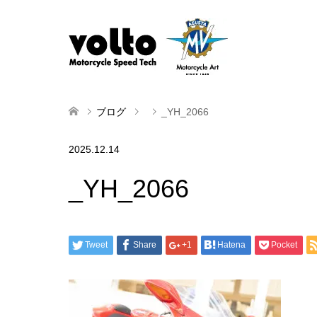
ブログ
_YH_2066
2025.12.14
_YH_2066
Tweet
Share
+1
Hatena
Pocket