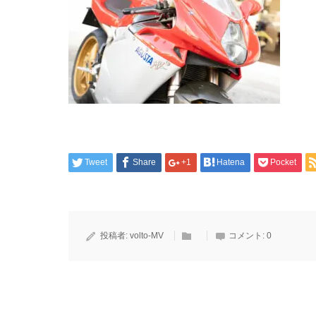
Tweet
Share
+1
Hatena
Pocket
投稿者:
volto-MV
コメント:
0