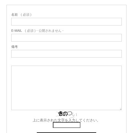
名前
( 必須 )
E-MAIL
( 必須 ) - 公開されません -
備考
上に表示された文字を入力してください。