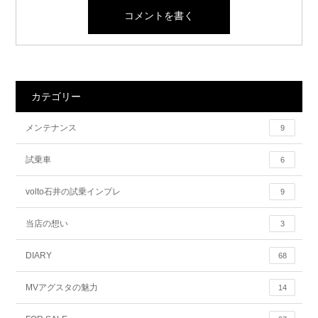
カテゴリー
メンテナンス
9
試乗車
6
volto石井の試乗インプレ
9
当店の想い
3
DIARY
68
MVアグスタの魅力
14