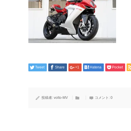
Tweet
Share
+1
Hatena
Pocket
投稿者:
volto-MV
コメント:
0