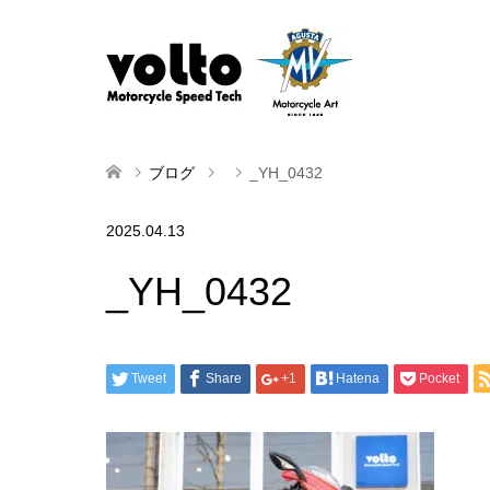
ブログ
_YH_0432
2025.04.13
_YH_0432
Tweet
Share
+1
Hatena
Pocket