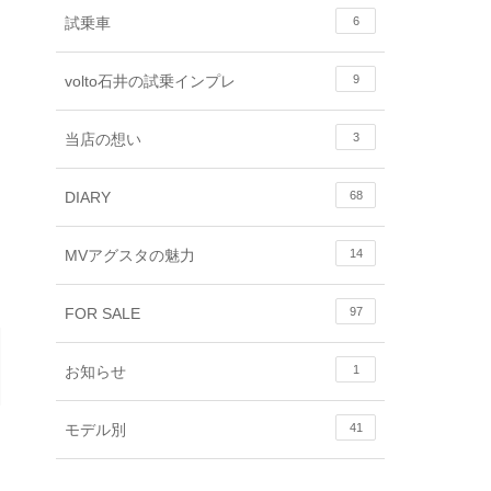
試乗車
6
volto石井の試乗インプレ
9
当店の想い
3
DIARY
68
MVアグスタの魅力
14
FOR SALE
97
お知らせ
1
モデル別
41