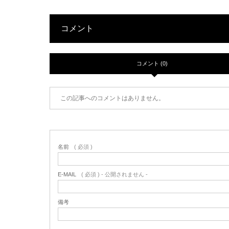
コメント
コメント (0)
この記事へのコメントはありません。
名前
( 必須 )
E-MAIL
( 必須 ) - 公開されません -
備考