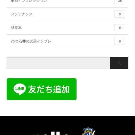
車両インプレッション
25
メンテナンス
9
試乗車
6
volto石井の試乗インプレ
9