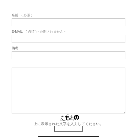
名前
( 必須 )
E-MAIL
( 必須 ) - 公開されません -
備考
上に表示された文字を入力してください。