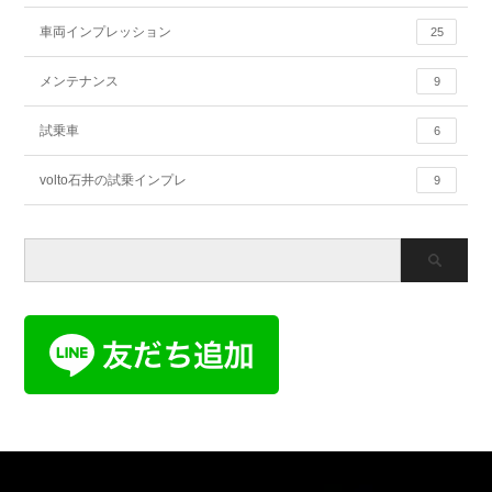
車両インプレッション
25
メンテナンス
9
試乗車
6
volto石井の試乗インプレ
9