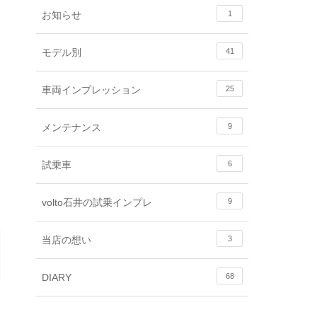
お知らせ
1
モデル別
41
車両インプレッション
25
メンテナンス
9
試乗車
6
volto石井の試乗インプレ
9
当店の想い
3
DIARY
68