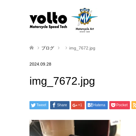
ブログ
img_7672.jpg
2024.09.28
img_7672.jpg
Tweet
Share
+1
Hatena
Pocket