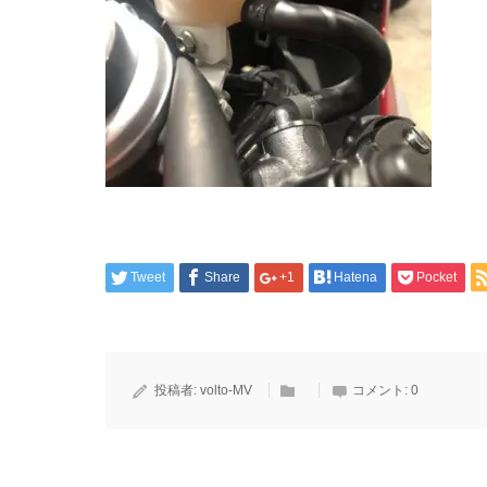
Tweet
Share
+1
Hatena
Pocket
投稿者:
volto-MV
コメント:
0