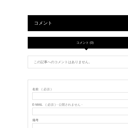
コメント
コメント (0)
この記事へのコメントはありません。
名前
( 必須 )
E-MAIL
( 必須 ) - 公開されません -
備考