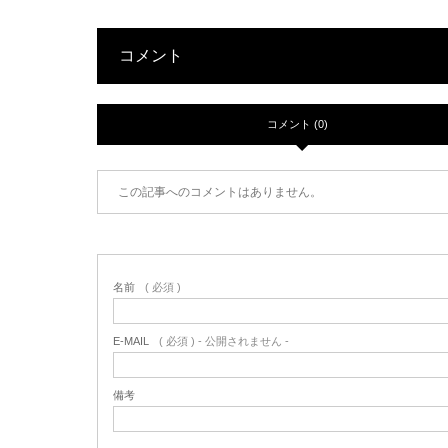
コメント
コメント (0)
この記事へのコメントはありません。
名前
( 必須 )
E-MAIL
( 必須 ) - 公開されません -
備考