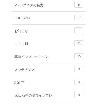
MVアグスタの魅力
14
FOR SALE
97
お知らせ
1
モデル別
41
車両インプレッション
25
メンテナンス
9
試乗車
6
volto石井の試乗インプレ
9