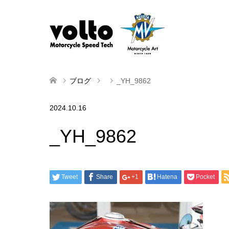
ブログ
_YH_9862
2024.10.16
_YH_9862
Tweet
Share
+1
Hatena
Pocket