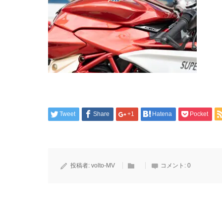
Tweet
Share
+1
Hatena
Pocket
投稿者:
volto-MV
コメント:
0