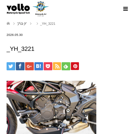
ブログ
_YH_3221
2026.05.30
_YH_3221