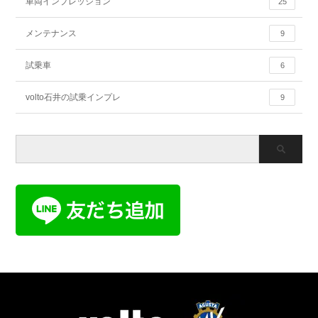
車両インプレッション
25
メンテナンス
9
試乗車
6
volto石井の試乗インプレ
9