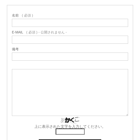
名前
( 必須 )
E-MAIL
( 必須 ) - 公開されません -
備考
上に表示された文字を入力してください。