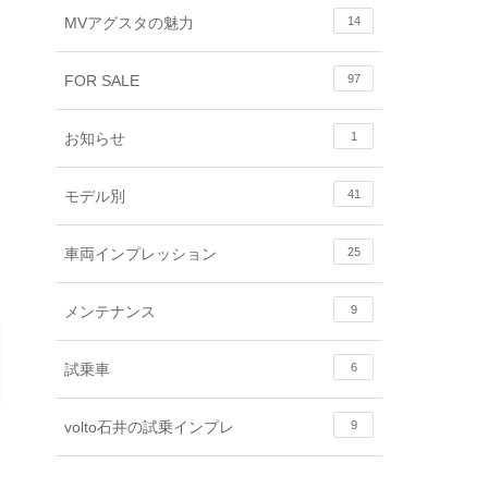
MVアグスタの魅力
14
FOR SALE
97
お知らせ
1
モデル別
41
車両インプレッション
25
メンテナンス
9
試乗車
6
volto石井の試乗インプレ
9