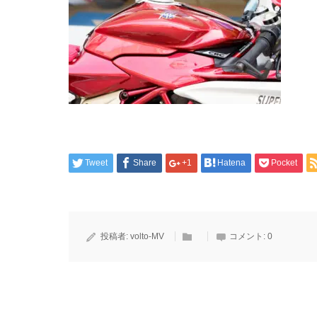
Tweet
Share
+1
Hatena
Pocket
投稿者:
volto-MV
コメント:
0