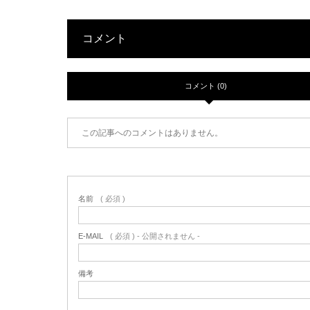
コメント
コメント (0)
この記事へのコメントはありません。
名前
( 必須 )
E-MAIL
( 必須 ) - 公開されません -
備考