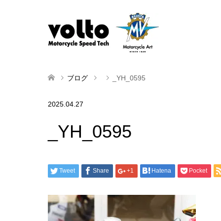
ブログ
_YH_0595
2025.04.27
_YH_0595
Tweet
Share
+1
Hatena
Pocket