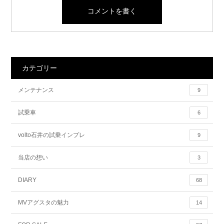
カテゴリー
メンテナンス
9
試乗車
6
volto石井の試乗インプレ
9
当店の想い
3
DIARY
68
MVアグスタの魅力
14