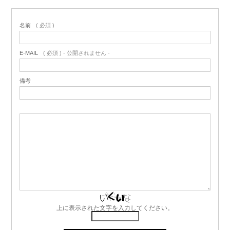
名前
( 必須 )
E-MAIL
( 必須 ) - 公開されません -
備考
上に表示された文字を入力してください。