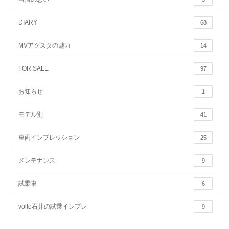
DIARY
68
MVアグスタの魅力
14
FOR SALE
97
お知らせ
1
モデル別
41
車両インプレッション
25
メンテナンス
9
試乗車
6
volto石井の試乗インプレ
9