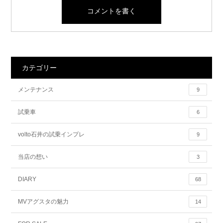
カテゴリー
メンテナンス
9
試乗車
6
volto石井の試乗インプレ
9
当店の想い
3
DIARY
68
MVアグスタの魅力
14