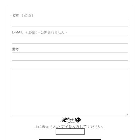
名前
( 必須 )
E-MAIL
( 必須 ) - 公開されません -
備考
上に表示された文字を入力してください。