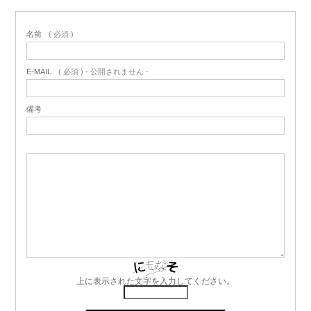
名前
( 必須 )
E-MAIL
( 必須 ) - 公開されません -
備考
上に表示された文字を入力してください。