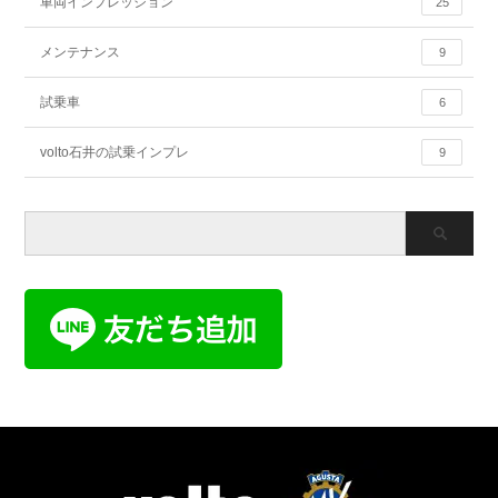
車両インプレッション
25
メンテナンス
9
試乗車
6
volto石井の試乗インプレ
9