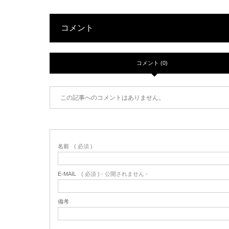
コメント
コメント (0)
この記事へのコメントはありません。
名前
( 必須 )
E-MAIL
( 必須 ) - 公開されません -
備考