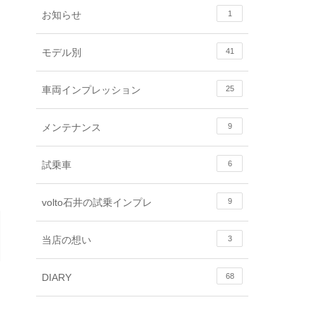
お知らせ
1
モデル別
41
車両インプレッション
25
メンテナンス
9
試乗車
6
volto石井の試乗インプレ
9
当店の想い
3
DIARY
68