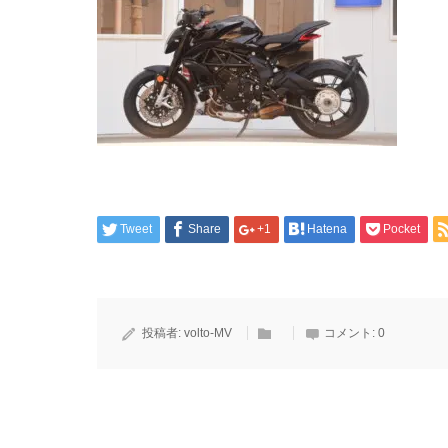
Tweet
Share
+1
Hatena
Pocket
投稿者:
volto-MV
コメント:
0