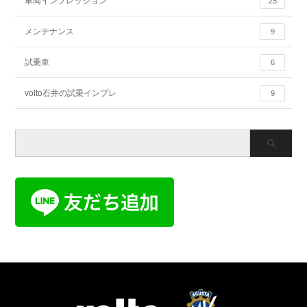
車両インプレッション
25
メンテナンス
9
試乗車
6
volto石井の試乗インプレ
9