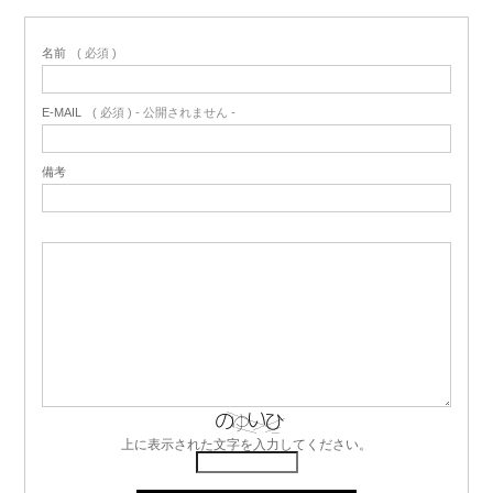
名前
( 必須 )
E-MAIL
( 必須 ) - 公開されません -
備考
上に表示された文字を入力してください。