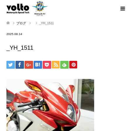
ブログ
_YH_1511
2025.08.14
_YH_1511