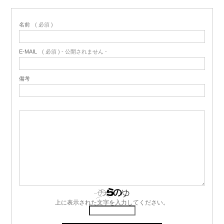
名前
( 必須 )
E-MAIL
( 必須 ) - 公開されません -
備考
上に表示された文字を入力してください。