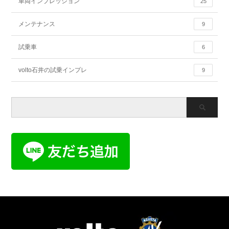
車両インプレッション
25
メンテナンス
9
試乗車
6
volto石井の試乗インプレ
9