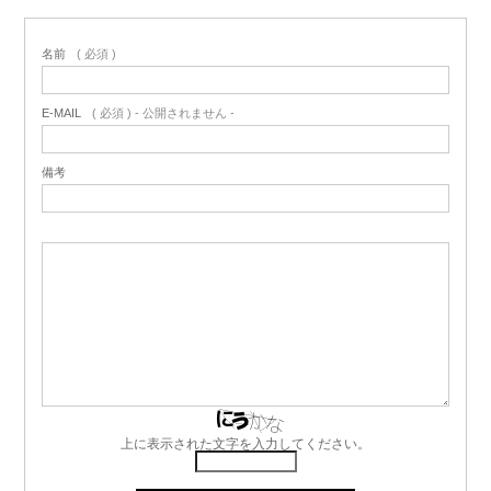
名前
( 必須 )
E-MAIL
( 必須 ) - 公開されません -
備考
上に表示された文字を入力してください。