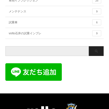
車両インプレッション
25
メンテナンス
9
試乗車
6
volto石井の試乗インプレ
9