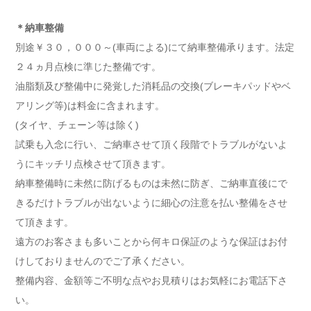
＊納車整備
別途￥３０，０００～(車両による)にて納車整備承ります。法定
２４ヵ月点検に準じた整備です。
油脂類及び整備中に発覚した消耗品の交換(ブレーキパッドやベ
アリング等)は料金に含まれます。
(タイヤ、チェーン等は除く)
試乗も入念に行い、ご納車させて頂く段階でトラブルがないよ
うにキッチリ点検させて頂きます。
納車整備時に未然に防げるものは未然に防ぎ、ご納車直後にで
きるだけトラブルが出ないように細心の注意を払い整備をさせ
て頂きます。
遠方のお客さまも多いことから何キロ保証のような保証はお付
けしておりませんのでご了承ください。
整備内容、金額等ご不明な点やお見積りはお気軽にお電話下さ
い。