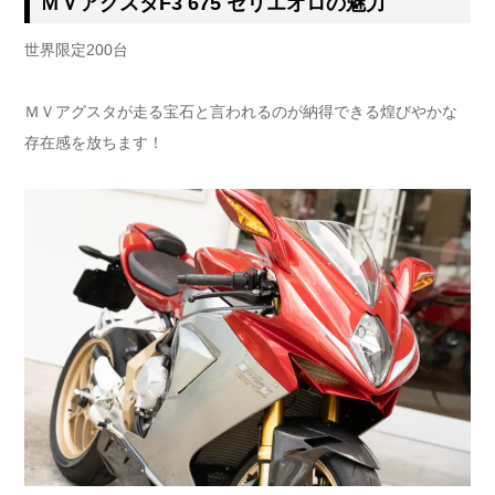
ＭＶアグスタ
F3 675 セリエオロ
の魅力
世界限定200台
ＭＶアグスタが走る宝石と言われるのが納得できる煌びやかな
存在感を放ちます！