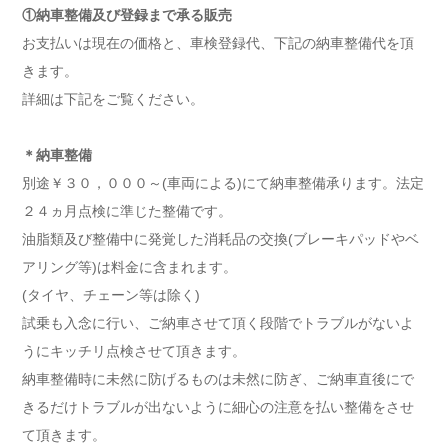
①納車整備及び登録まで承る販売
お支払いは現在の価格と、車検登録代、下記の納車整備代を頂
きます。
詳細は下記をご覧ください。
＊納車整備
別途￥３０，０００～(車両による)にて納車整備承ります。法定
２４ヵ月点検に準じた整備です。
油脂類及び整備中に発覚した消耗品の交換(ブレーキパッドやベ
アリング等)は料金に含まれます。
(タイヤ、チェーン等は除く)
試乗も入念に行い、ご納車させて頂く段階でトラブルがないよ
うにキッチリ点検させて頂きます。
納車整備時に未然に防げるものは未然に防ぎ、ご納車直後にで
きるだけトラブルが出ないように細心の注意を払い整備をさせ
て頂きます。