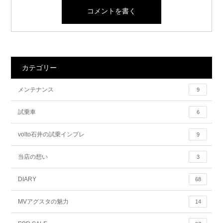
カテゴリー
メンテナンス
9
試乗車
6
volto石井の試乗インプレ
9
当店の想い
3
DIARY
68
MVアグスタの魅力
14