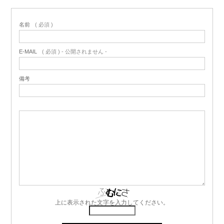
名前
( 必須 )
E-MAIL
( 必須 ) - 公開されません -
備考
上に表示された文字を入力してください。