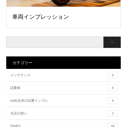
車両インプレッション
カテゴリー
メンテナンス
9
試乗車
6
volto石井の試乗インプレ
9
当店の想い
3
DIARY
68