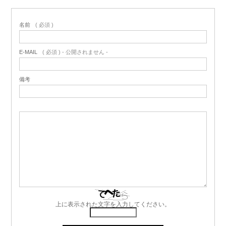
名前
( 必須 )
E-MAIL
( 必須 ) - 公開されません -
備考
上に表示された文字を入力してください。