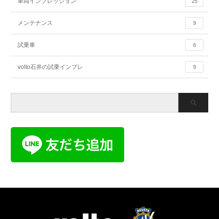
車両インプレッション
25
メンテナンス
9
試乗車
6
volto石井の試乗インプレ
9